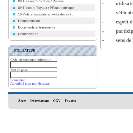
08 Tresses / Cordons / Rubans
-
utilisat
09 Tubes et Tuyaux / Pièces technique
-
véhicul
10 Plots et supports anti-vibratoires / ...
Documentation
-
esprit 
Documents et traitements
-
particip
Nomenclature
-
sens de
UTILISATEUR
Code identification utilisateur
Mot de passe
Connexion
J'ai oublié mon mot de passe
Accès
Informations
CGV
Favoris