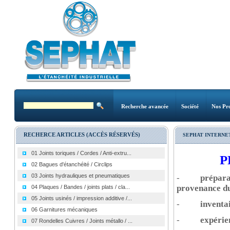
Recherche avancée
Société
Nos Pro
RECHERCE ARTICLES (ACCÈS RÉSERVÉS)
SEPHAT INTERNET
01 Joints toriques / Cordes / Anti-extru...
P
02 Bagues d'étanchéité / Circlips
03 Joints hydrauliques et pneumatiques
-
préparat
provenance du
04 Plaques / Bandes / joints plats / cla...
05 Joints usinés / impression additive /...
-
inventa
06 Garnitures mécaniques
-
expérien
07 Rondelles Cuivres / Joints métallo / ...