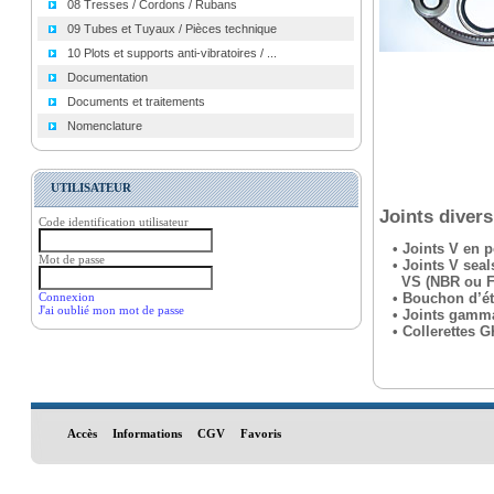
08 Tresses / Cordons / Rubans
09 Tubes et Tuyaux / Pièces technique
10 Plots et supports anti-vibratoires / ...
Documentation
Documents et traitements
Nomenclature
UTILISATEUR
Joints divers
Code identification utilisateur
• Joints V en p
Mot de passe
• Joints V seals
VS (NBR ou F
Connexion
• Bouchon d’ét
J'ai oublié mon mot de passe
• Joints gamma
• Collerettes G
Accès
Informations
CGV
Favoris