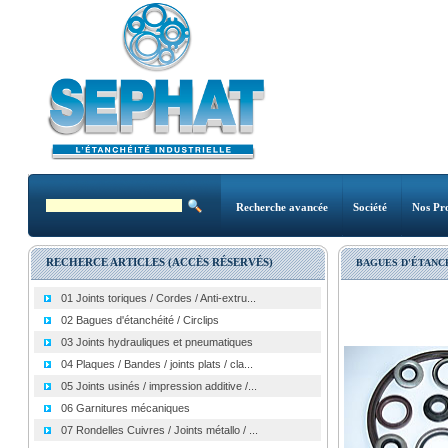
Recherche avancée
Société
Nos Pro
RECHERCE ARTICLES (ACCÈS RÉSERVÉS)
BAGUES D'ÉTANC
01 Joints toriques / Cordes / Anti-extru...
02 Bagues d'étanchéité / Circlips
03 Joints hydrauliques et pneumatiques
04 Plaques / Bandes / joints plats / cla...
05 Joints usinés / impression additive /...
06 Garnitures mécaniques
07 Rondelles Cuivres / Joints métallo / ...