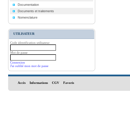
Documentation
Documents et traitements
Nomenclature
UTILISATEUR
Code identification utilisateur
Mot de passe
Connexion
J'ai oublié mon mot de passe
Accès
Informations
CGV
Favoris