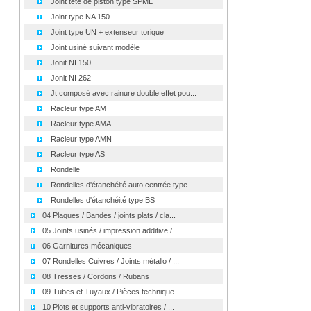
Joint tête de piston type SPML
Joint type NA 150
Joint type UN + extenseur torique
Joint usiné suivant modèle
Jonit NI 150
Jonit NI 262
Jt composé avec rainure double effet pou...
Racleur type AM
Racleur type AMA
Racleur type AMN
Racleur type AS
Rondelle
Rondelles d'étanchéité auto centrée type...
Rondelles d'étanchéité type BS
04 Plaques / Bandes / joints plats / cla...
05 Joints usinés / impression additive /...
06 Garnitures mécaniques
07 Rondelles Cuivres / Joints métallo / ...
08 Tresses / Cordons / Rubans
09 Tubes et Tuyaux / Pièces technique
10 Plots et supports anti-vibratoires / ...