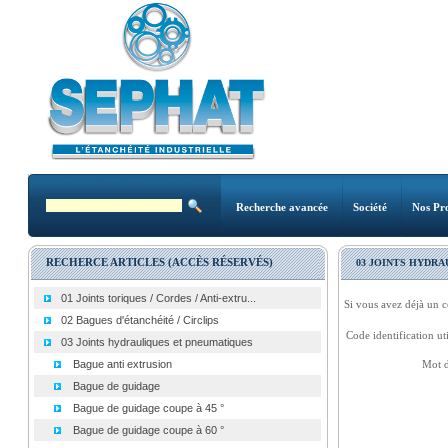
Recherche avancée
Société
Nos Pro
RECHERCE ARTICLES (ACCÈS RÉSERVÉS)
03 JOINTS HYDR
01 Joints toriques / Cordes / Anti-extru...
Si vous avez déjà un c
02 Bagues d'étanchéité / Circlips
Code identification uti
03 Joints hydrauliques et pneumatiques
Bague anti extrusion
Mot d
Bague de guidage
Bague de guidage coupe à 45 °
Bague de guidage coupe à 60 °