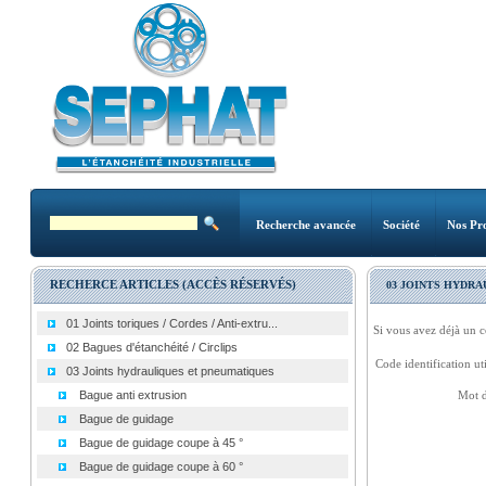
Recherche avancée
Société
Nos Pro
RECHERCE ARTICLES (ACCÈS RÉSERVÉS)
03 JOINTS HYDR
01 Joints toriques / Cordes / Anti-extru...
Si vous avez déjà un c
02 Bagues d'étanchéité / Circlips
Code identification uti
03 Joints hydrauliques et pneumatiques
Bague anti extrusion
Mot d
Bague de guidage
Bague de guidage coupe à 45 °
Bague de guidage coupe à 60 °