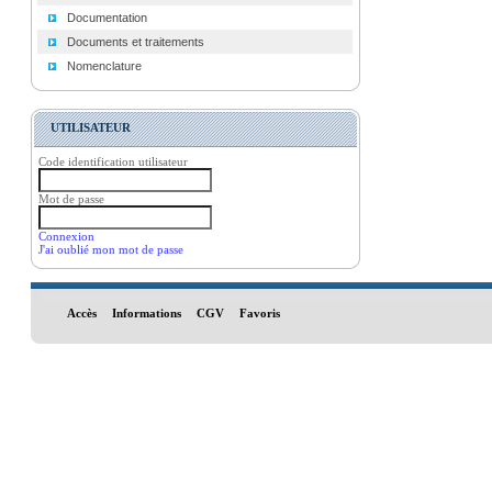
Documentation
Documents et traitements
Nomenclature
UTILISATEUR
Code identification utilisateur
Mot de passe
Connexion
J'ai oublié mon mot de passe
Accès
Informations
CGV
Favoris