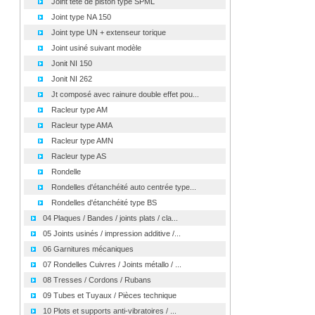
Joint tête de piston type SPML
Joint type NA 150
Joint type UN + extenseur torique
Joint usiné suivant modèle
Jonit NI 150
Jonit NI 262
Jt composé avec rainure double effet pou...
Racleur type AM
Racleur type AMA
Racleur type AMN
Racleur type AS
Rondelle
Rondelles d'étanchéité auto centrée type...
Rondelles d'étanchéité type BS
04 Plaques / Bandes / joints plats / cla...
05 Joints usinés / impression additive /...
06 Garnitures mécaniques
07 Rondelles Cuivres / Joints métallo / ...
08 Tresses / Cordons / Rubans
09 Tubes et Tuyaux / Pièces technique
10 Plots et supports anti-vibratoires / ...