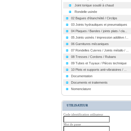
Joint torique soudé à chaud
Rondelle usinée
02 Bagues d'étanchéité / Circlips
03 Joints hydrauliques et pneumatiques
04 Plaques / Bandes / joints plats / cla...
05 Joints usinés / impression additive /...
06 Garnitures mécaniques
07 Rondelles Cuivres / Joints métallo / ...
08 Tresses / Cordons / Rubans
09 Tubes et Tuyaux / Pièces technique
10 Plots et supports anti-vibratoires / ...
Documentation
Documents et traitements
Nomenclature
UTILISATEUR
Code identification utilisateur
Mot de passe