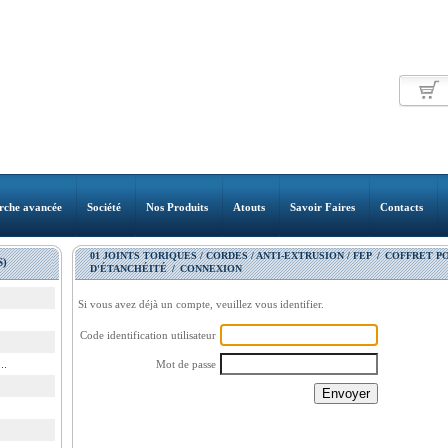
rche avancée
Société
Nos Produits
Atouts
Savoir Faires
Contacts
01 JOINTS TORIQUES / CORDES / ANTI-EXTRUSION / FEP
/
COFFRET P
)
D'ÉTANCHÉITÉ
/
CONNEXION
Si vous avez déjà un compte, veuillez vous identifier.
Code identification utilisateur
..
Mot de passe