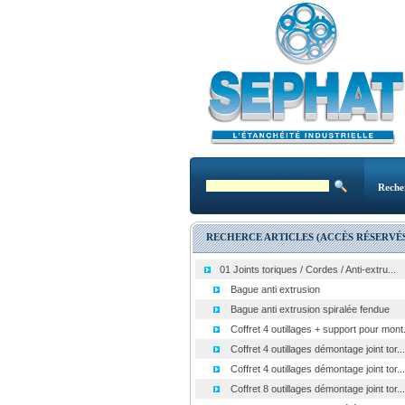
Reche
RECHERCE ARTICLES (ACCÈS RÉSERVÉS
01 Joints toriques / Cordes / Anti-extru...
Bague anti extrusion
Bague anti extrusion spiralée fendue
Coffret 4 outillages + support pour mont.
Coffret 4 outillages démontage joint tor...
Coffret 4 outillages démontage joint tor...
Coffret 8 outillages démontage joint tor...