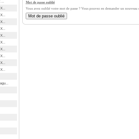
...
Mot de passe oublié
X...
Vous avez oublié votre mot de passe ? Vous pouvez en demander un nouveau en
X...
X...
X...
X...
X...
X...
X...
X...
X...
agu...