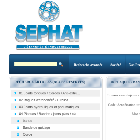
Recherche avancée
Société
Nos Pro
RECHERCE ARTICLES (ACCÈS RÉSERVÉS)
04 PLAQUES / BAN
01 Joints toriques / Cordes / Anti-extru...
Si vous avez déjà un c
02 Bagues d'étanchéité / Circlips
Code identification uti
03 Joints hydrauliques et pneumatiques
04 Plaques / Bandes / joints plats / cla...
Mot d
bande
Bande de guidage
Corde