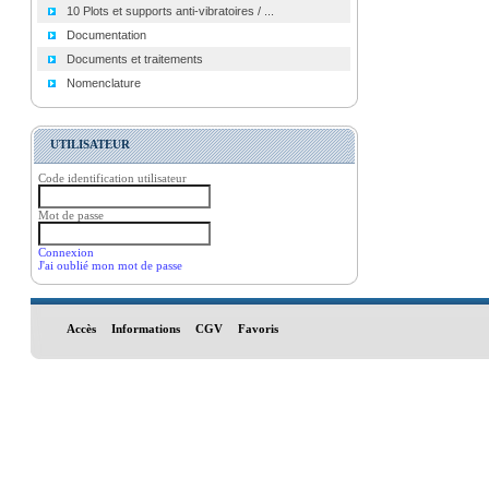
10 Plots et supports anti-vibratoires / ...
Documentation
Documents et traitements
Nomenclature
UTILISATEUR
Code identification utilisateur
Mot de passe
Connexion
J'ai oublié mon mot de passe
Accès
Informations
CGV
Favoris