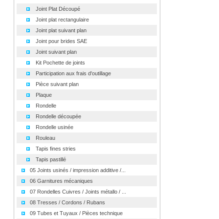
Joint Plat Découpé
Joint plat rectangulaire
Joint plat suivant plan
Joint pour brides SAE
Joint suivant plan
Kit Pochette de joints
Participation aux frais d'outillage
Pièce suivant plan
Plaque
Rondelle
Rondelle découpée
Rondelle usinée
Rouleau
Tapis fines stries
Tapis pastillé
05 Joints usinés / impression additive /...
06 Garnitures mécaniques
07 Rondelles Cuivres / Joints métallo / ...
08 Tresses / Cordons / Rubans
09 Tubes et Tuyaux / Pièces technique