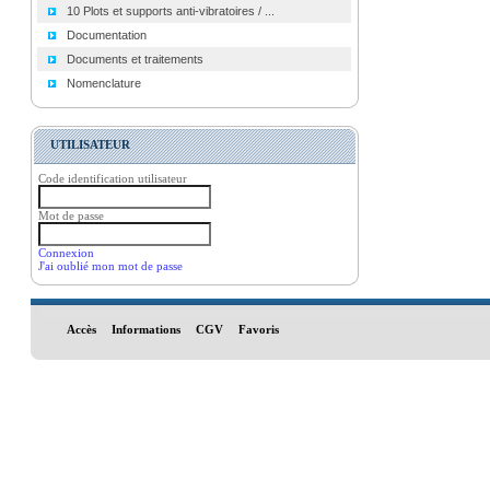
10 Plots et supports anti-vibratoires / ...
Documentation
Documents et traitements
Nomenclature
UTILISATEUR
Code identification utilisateur
Mot de passe
Connexion
J'ai oublié mon mot de passe
Accès
Informations
CGV
Favoris