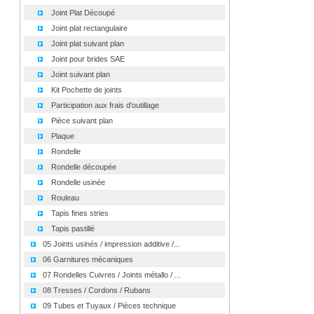
Joint Plat Découpé
Joint plat rectangulaire
Joint plat suivant plan
Joint pour brides SAE
Joint suivant plan
Kit Pochette de joints
Participation aux frais d'outillage
Pièce suivant plan
Plaque
Rondelle
Rondelle découpée
Rondelle usinée
Rouleau
Tapis fines stries
Tapis pastillé
05 Joints usinés / impression additive /...
06 Garnitures mécaniques
07 Rondelles Cuivres / Joints métallo / ...
08 Tresses / Cordons / Rubans
09 Tubes et Tuyaux / Pièces technique