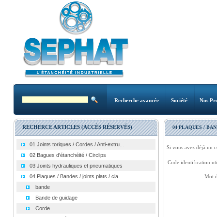
Recherche avancée
Société
Nos Pro
RECHERCE ARTICLES (ACCÈS RÉSERVÉS)
04 PLAQUES / BAN
01 Joints toriques / Cordes / Anti-extru...
Si vous avez déjà un c
02 Bagues d'étanchéité / Circlips
Code identification uti
03 Joints hydrauliques et pneumatiques
04 Plaques / Bandes / joints plats / cla...
Mot d
bande
Bande de guidage
Corde