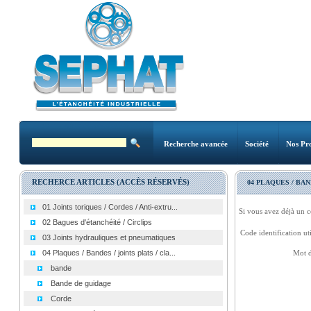
Recherche avancée
Société
Nos Pro
RECHERCE ARTICLES (ACCÈS RÉSERVÉS)
04 PLAQUES / BAN
01 Joints toriques / Cordes / Anti-extru...
Si vous avez déjà un c
02 Bagues d'étanchéité / Circlips
Code identification uti
03 Joints hydrauliques et pneumatiques
04 Plaques / Bandes / joints plats / cla...
Mot d
bande
Bande de guidage
Corde