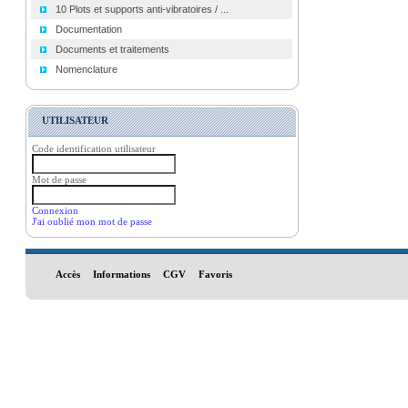
10 Plots et supports anti-vibratoires / ...
Documentation
Documents et traitements
Nomenclature
UTILISATEUR
Code identification utilisateur
Mot de passe
Connexion
J'ai oublié mon mot de passe
Accès
Informations
CGV
Favoris