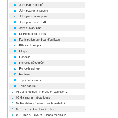
Joint Plat Découpé
Joint plat rectangulaire
Joint plat suivant plan
Joint pour brides SAE
Joint suivant plan
Kit Pochette de joints
Participation aux frais d'outillage
Pièce suivant plan
Plaque
Rondelle
Rondelle découpée
Rondelle usinée
Rouleau
Tapis fines stries
Tapis pastillé
05 Joints usinés / impression additive /...
06 Garnitures mécaniques
07 Rondelles Cuivres / Joints métallo / ...
08 Tresses / Cordons / Rubans
09 Tubes et Tuyaux / Pièces technique