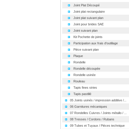
Joint Plat Découpé
Joint plat rectangulaire
Joint plat suivant plan
Joint pour brides SAE
Joint suivant plan
Kit Pochette de joints
Participation aux frais d'outillage
Pièce suivant plan
Plaque
Rondelle
Rondelle découpée
Rondelle usinée
Rouleau
Tapis fines stries
Tapis pastillé
05 Joints usinés / impression additive /...
06 Garnitures mécaniques
07 Rondelles Cuivres / Joints métallo / ...
08 Tresses / Cordons / Rubans
09 Tubes et Tuyaux / Pièces technique