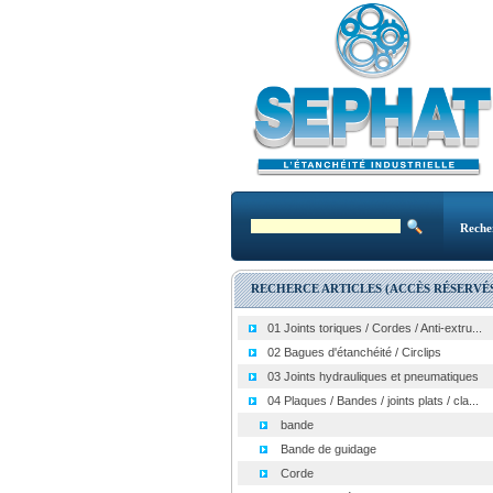
Reche
RECHERCE ARTICLES (ACCÈS RÉSERVÉS
01 Joints toriques / Cordes / Anti-extru...
02 Bagues d'étanchéité / Circlips
03 Joints hydrauliques et pneumatiques
04 Plaques / Bandes / joints plats / cla...
bande
Bande de guidage
Corde