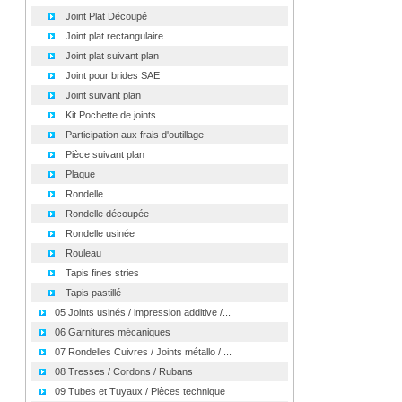
Joint Plat Découpé
Joint plat rectangulaire
Joint plat suivant plan
Joint pour brides SAE
Joint suivant plan
Kit Pochette de joints
Participation aux frais d'outillage
Pièce suivant plan
Plaque
Rondelle
Rondelle découpée
Rondelle usinée
Rouleau
Tapis fines stries
Tapis pastillé
05 Joints usinés / impression additive /...
06 Garnitures mécaniques
07 Rondelles Cuivres / Joints métallo / ...
08 Tresses / Cordons / Rubans
09 Tubes et Tuyaux / Pièces technique