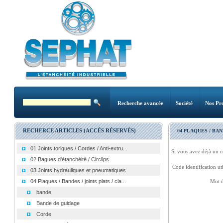
Recherche avancée
Société
Nos Pro
RECHERCE ARTICLES (ACCÈS RÉSERVÉS)
04 PLAQUES / BAN
01 Joints toriques / Cordes / Anti-extru...
Si vous avez déjà un c
02 Bagues d'étanchéité / Circlips
Code identification uti
03 Joints hydrauliques et pneumatiques
04 Plaques / Bandes / joints plats / cla...
Mot d
bande
Bande de guidage
Corde