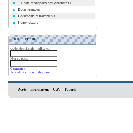
10 Plots et supports anti-vibratoires / ...
Documentation
Documents et traitements
Nomenclature
UTILISATEUR
Code identification utilisateur
Mot de passe
Connexion
J'ai oublié mon mot de passe
Accès
Informations
CGV
Favoris