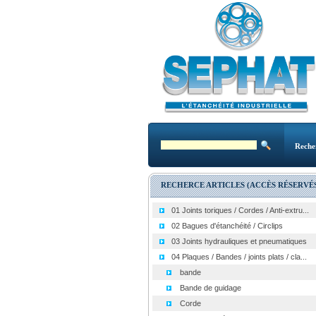
Reche
RECHERCE ARTICLES (ACCÈS RÉSERVÉS
01 Joints toriques / Cordes / Anti-extru...
02 Bagues d'étanchéité / Circlips
03 Joints hydrauliques et pneumatiques
04 Plaques / Bandes / joints plats / cla...
bande
Bande de guidage
Corde