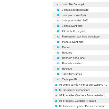
Joint Plat Découpé
Joint plat rectangulaire
Joint plat suivant plan
Joint pour brides SAE
Joint suivant plan
Kit Pochette de joints
Participation aux frais d'outillage
Pièce suivant plan
Plaque
Rondelle
Rondelle découpée
Rondelle usinée
Rouleau
Tapis fines stries
Tapis pastillé
05 Joints usinés / impression additive /...
06 Garnitures mécaniques
07 Rondelles Cuivres / Joints métallo / ...
08 Tresses / Cordons / Rubans
09 Tubes et Tuyaux / Pièces technique