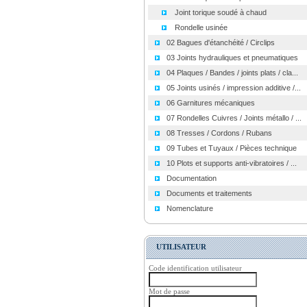
Joint torique soudé à chaud
Rondelle usinée
02 Bagues d'étanchéité / Circlips
03 Joints hydrauliques et pneumatiques
04 Plaques / Bandes / joints plats / cla...
05 Joints usinés / impression additive /...
06 Garnitures mécaniques
07 Rondelles Cuivres / Joints métallo / ...
08 Tresses / Cordons / Rubans
09 Tubes et Tuyaux / Pièces technique
10 Plots et supports anti-vibratoires / ...
Documentation
Documents et traitements
Nomenclature
UTILISATEUR
Code identification utilisateur
Mot de passe