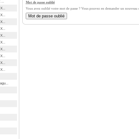
...
Mot de passe oublié
X...
Vous avez oublié votre mot de passe ? Vous pouvez en demander un nouveau en
X...
X...
X...
X...
X...
X...
X...
X...
X...
agu...