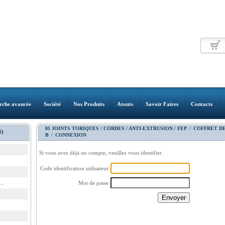
rche avancée
Société
Nos Produits
Atouts
Savoir Faires
Contacts
01 JOINTS TORIQUES / CORDES / ANTI-EXTRUSION / FEP
/
COFFRET DE
)
B
/
CONNEXION
Si vous avez déjà un compte, veuillez vous identifier.
Code identification utilisateur
..
Mot de passe