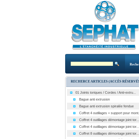
Reche
RECHERCE ARTICLES (ACCÈS RÉSERVÉS
01 Joints toriques / Cordes / Anti-extru...
Bague anti extrusion
Bague anti extrusion spiralée fendue
Coffret 4 outillages + support pour mont.
Coffret 4 outillages démontage joint tor...
Coffret 4 outillages démontage joint tor...
Coffret 8 outillages démontage joint tor...