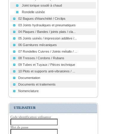
Joint torique soudé à chaud
Rondelle usinée
02 Bagues d'étanchéité / Circlips
03 Joints hydrauliques et pneumatiques
04 Plaques / Bandes / joints plats / cla...
05 Joints usinés / impression additive /...
06 Garnitures mécaniques
07 Rondelles Cuivres / Joints métallo / ...
08 Tresses / Cordons / Rubans
09 Tubes et Tuyaux / Pièces technique
10 Plots et supports anti-vibratoires / ...
Documentation
Documents et traitements
Nomenclature
UTILISATEUR
Code identification utilisateur
Mot de passe