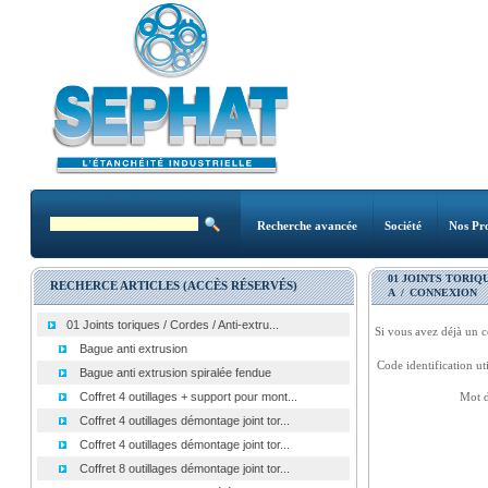
Recherche avancée
Société
Nos Pro
01 JOINTS TORIQU
RECHERCE ARTICLES (ACCÈS RÉSERVÉS)
A
/
CONNEXION
01 Joints toriques / Cordes / Anti-extru...
Si vous avez déjà un c
Bague anti extrusion
Code identification uti
Bague anti extrusion spiralée fendue
Coffret 4 outillages + support pour mont...
Mot d
Coffret 4 outillages démontage joint tor...
Coffret 4 outillages démontage joint tor...
Coffret 8 outillages démontage joint tor...