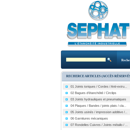
Reche
RECHERCE ARTICLES (ACCÈS RÉSERVÉS
01 Joints toriques / Cordes / Anti-extru...
02 Bagues d'étanchéité / Circlips
03 Joints hydrauliques et pneumatiques
04 Plaques / Bandes / joints plats / cla...
05 Joints usinés / impression additive /...
06 Garnitures mécaniques
07 Rondelles Cuivres / Joints métallo / ...