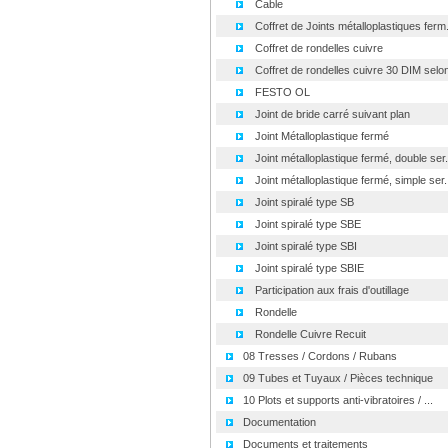
Cable
Coffret de Joints métalloplastiques ferm.
Coffret de rondelles cuivre
Coffret de rondelles cuivre 30 DIM selon
FESTO OL
Joint de bride carré suivant plan
Joint Métalloplastique fermé
Joint métalloplastique fermé, double ser.
Joint métalloplastique fermé, simple ser..
Joint spiralé type SB
Joint spiralé type SBE
Joint spiralé type SBI
Joint spiralé type SBIE
Participation aux frais d'outillage
Rondelle
Rondelle Cuivre Recuit
08 Tresses / Cordons / Rubans
09 Tubes et Tuyaux / Pièces technique
10 Plots et supports anti-vibratoires / ...
Documentation
Documents et traitements