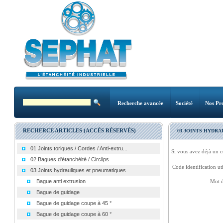
Recherche avancée
Société
Nos Pro
RECHERCE ARTICLES (ACCÈS RÉSERVÉS)
03 JOINTS HYDR
01 Joints toriques / Cordes / Anti-extru...
Si vous avez déjà un c
02 Bagues d'étanchéité / Circlips
Code identification uti
03 Joints hydrauliques et pneumatiques
Bague anti extrusion
Mot d
Bague de guidage
Bague de guidage coupe à 45 °
Bague de guidage coupe à 60 °