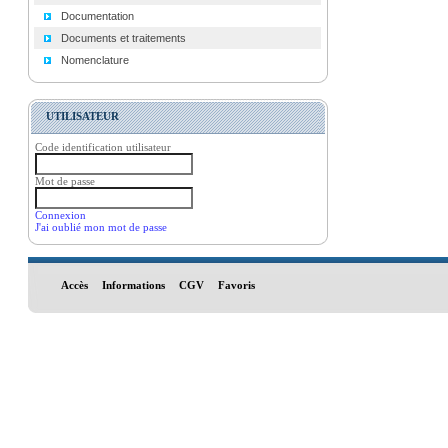
Documentation
Documents et traitements
Nomenclature
UTILISATEUR
Code identification utilisateur
Mot de passe
Connexion
J'ai oublié mon mot de passe
Accès
Informations
CGV
Favoris