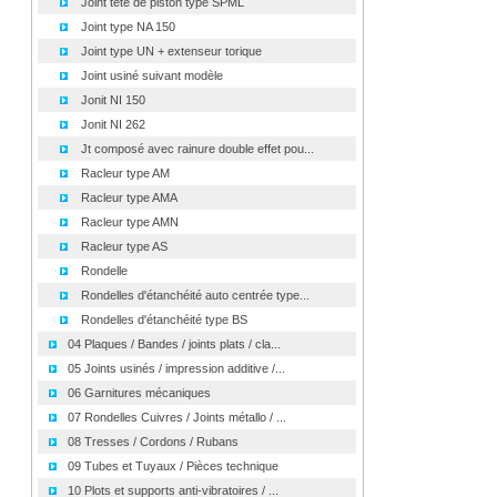
Joint tête de piston type SPML
Joint type NA 150
Joint type UN + extenseur torique
Joint usiné suivant modèle
Jonit NI 150
Jonit NI 262
Jt composé avec rainure double effet pou...
Racleur type AM
Racleur type AMA
Racleur type AMN
Racleur type AS
Rondelle
Rondelles d'étanchéité auto centrée type...
Rondelles d'étanchéité type BS
04 Plaques / Bandes / joints plats / cla...
05 Joints usinés / impression additive /...
06 Garnitures mécaniques
07 Rondelles Cuivres / Joints métallo / ...
08 Tresses / Cordons / Rubans
09 Tubes et Tuyaux / Pièces technique
10 Plots et supports anti-vibratoires / ...