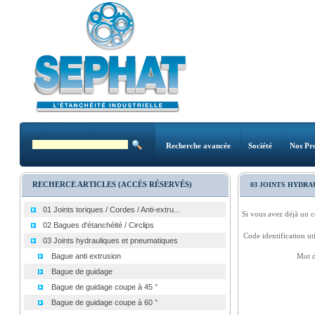
Recherche avancée
Société
Nos Pro
RECHERCE ARTICLES (ACCÈS RÉSERVÉS)
03 JOINTS HYDR
01 Joints toriques / Cordes / Anti-extru...
Si vous avez déjà un c
02 Bagues d'étanchéité / Circlips
Code identification uti
03 Joints hydrauliques et pneumatiques
Bague anti extrusion
Mot d
Bague de guidage
Bague de guidage coupe à 45 °
Bague de guidage coupe à 60 °