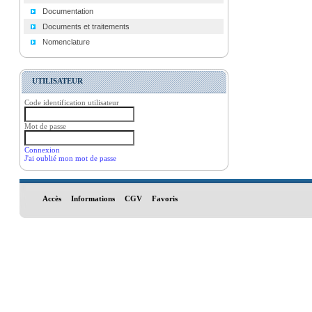
Documentation
Documents et traitements
Nomenclature
UTILISATEUR
Code identification utilisateur
Mot de passe
Connexion
J'ai oublié mon mot de passe
Accès
Informations
CGV
Favoris