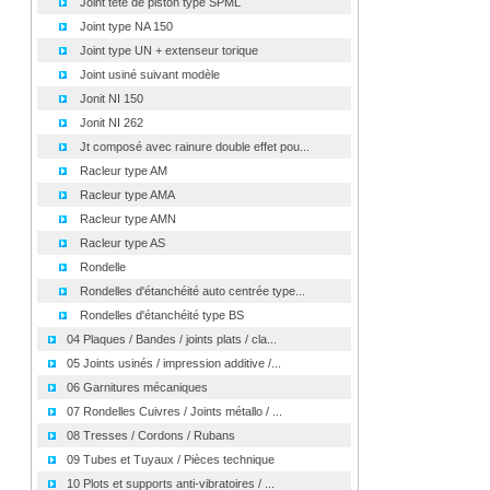
Joint tête de piston type SPML
Joint type NA 150
Joint type UN + extenseur torique
Joint usiné suivant modèle
Jonit NI 150
Jonit NI 262
Jt composé avec rainure double effet pou...
Racleur type AM
Racleur type AMA
Racleur type AMN
Racleur type AS
Rondelle
Rondelles d'étanchéité auto centrée type...
Rondelles d'étanchéité type BS
04 Plaques / Bandes / joints plats / cla...
05 Joints usinés / impression additive /...
06 Garnitures mécaniques
07 Rondelles Cuivres / Joints métallo / ...
08 Tresses / Cordons / Rubans
09 Tubes et Tuyaux / Pièces technique
10 Plots et supports anti-vibratoires / ...