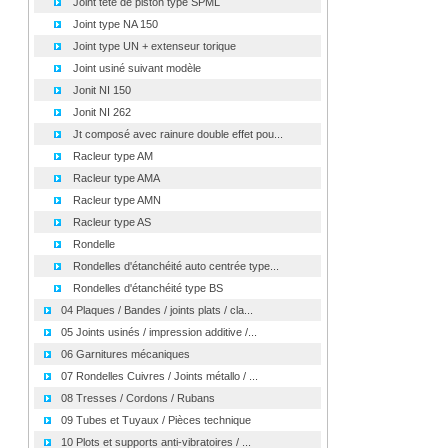
Joint tête de piston type SPML
Joint type NA 150
Joint type UN + extenseur torique
Joint usiné suivant modèle
Jonit NI 150
Jonit NI 262
Jt composé avec rainure double effet pou...
Racleur type AM
Racleur type AMA
Racleur type AMN
Racleur type AS
Rondelle
Rondelles d'étanchéité auto centrée type...
Rondelles d'étanchéité type BS
04 Plaques / Bandes / joints plats / cla...
05 Joints usinés / impression additive /...
06 Garnitures mécaniques
07 Rondelles Cuivres / Joints métallo / ...
08 Tresses / Cordons / Rubans
09 Tubes et Tuyaux / Pièces technique
10 Plots et supports anti-vibratoires / ...