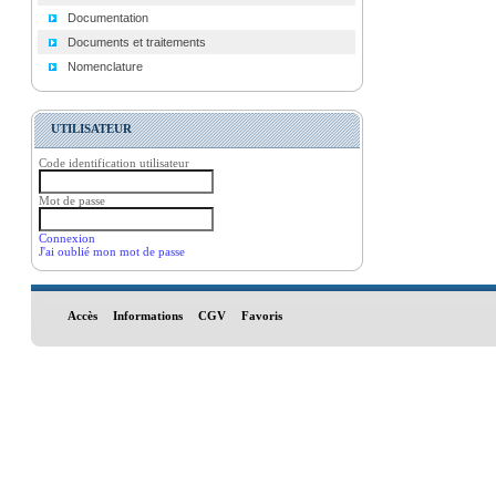
Documentation
Documents et traitements
Nomenclature
UTILISATEUR
Code identification utilisateur
Mot de passe
Connexion
J'ai oublié mon mot de passe
Accès
Informations
CGV
Favoris