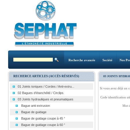
Recherche avancée
Société
Nos Pro
RECHERCE ARTICLES (ACCÈS RÉSERVÉS)
03 JOINTS HYDR
01 Joints toriques / Cordes / Anti-extru...
Si vous avez déjà un c
02 Bagues d'étanchéité / Circlips
Code identification uti
03 Joints hydrauliques et pneumatiques
Bague anti extrusion
Mot d
Bague de guidage
Bague de guidage coupe à 45 °
Bague de guidage coupe à 60 °