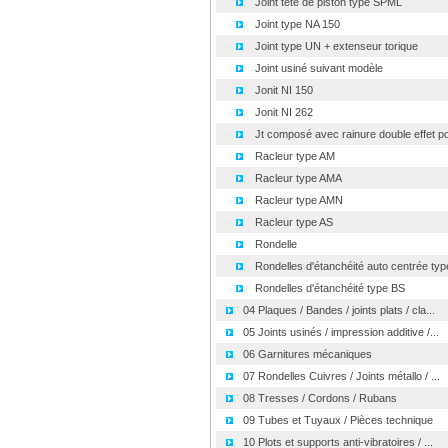
Joint tête de piston type SPML
Joint type NA 150
Joint type UN + extenseur torique
Joint usiné suivant modèle
Jonit NI 150
Jonit NI 262
Jt composé avec rainure double effet po
Racleur type AM
Racleur type AMA
Racleur type AMN
Racleur type AS
Rondelle
Rondelles d'étanchéité auto centrée type
Rondelles d'étanchéité type BS
04 Plaques / Bandes / joints plats / cla...
05 Joints usinés / impression additive /...
06 Garnitures mécaniques
07 Rondelles Cuivres / Joints métallo / ...
08 Tresses / Cordons / Rubans
09 Tubes et Tuyaux / Pièces technique
10 Plots et supports anti-vibratoires / ...