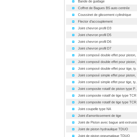
Bande de guidage
Coffret de Bagues BS auto centrée
Coussinet de glissement cylindrique
Flector d'accouplement
Joint chevron profil D3
Joint chevron profil D5
Joint chevron profil D6
Joint chevron profil D7
Joint composé double effet pour piston, .
Joint composé double effet pour piston, .
Joint composé double effet pour tige, ty..
Joint composé simple effet pour piston, .
Joint composé simple effet pour tige, ty..
Joint composite rotatif de piston type P..
Joint composite rotatif de tige type TCR
Joint composite rotatif de tige type TCR.
Joint coupelle type NA
Joint d'amortissement de tige
Joint de Piston avec bague anti extrusio.
Joint de piston hydraulique TDUO
Joint de piston pneumatique TDUO