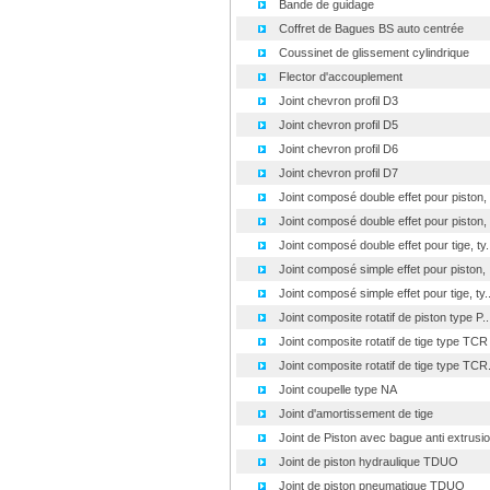
Bande de guidage
Coffret de Bagues BS auto centrée
Coussinet de glissement cylindrique
Flector d'accouplement
Joint chevron profil D3
Joint chevron profil D5
Joint chevron profil D6
Joint chevron profil D7
Joint composé double effet pour piston, .
Joint composé double effet pour piston, .
Joint composé double effet pour tige, ty..
Joint composé simple effet pour piston, .
Joint composé simple effet pour tige, ty..
Joint composite rotatif de piston type P..
Joint composite rotatif de tige type TCR
Joint composite rotatif de tige type TCR.
Joint coupelle type NA
Joint d'amortissement de tige
Joint de Piston avec bague anti extrusio.
Joint de piston hydraulique TDUO
Joint de piston pneumatique TDUO