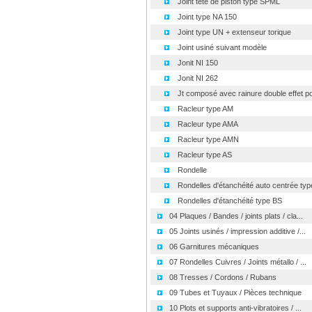
Joint tête de piston type SPML
Joint type NA 150
Joint type UN + extenseur torique
Joint usiné suivant modèle
Jonit NI 150
Jonit NI 262
Jt composé avec rainure double effet po
Racleur type AM
Racleur type AMA
Racleur type AMN
Racleur type AS
Rondelle
Rondelles d'étanchéité auto centrée type
Rondelles d'étanchéité type BS
04 Plaques / Bandes / joints plats / cla...
05 Joints usinés / impression additive /...
06 Garnitures mécaniques
07 Rondelles Cuivres / Joints métallo / ...
08 Tresses / Cordons / Rubans
09 Tubes et Tuyaux / Pièces technique
10 Plots et supports anti-vibratoires / ...