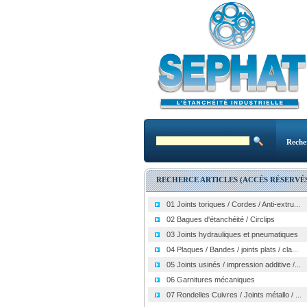
Reche
RECHERCE ARTICLES (ACCÈS RÉSERVÉS
01 Joints toriques / Cordes / Anti-extru...
02 Bagues d'étanchéité / Circlips
03 Joints hydrauliques et pneumatiques
04 Plaques / Bandes / joints plats / cla...
05 Joints usinés / impression additive /...
06 Garnitures mécaniques
07 Rondelles Cuivres / Joints métallo / ...