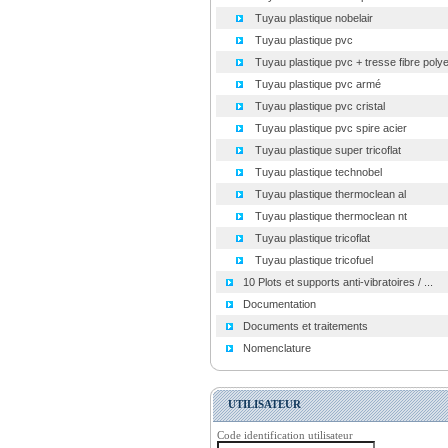
Tuyau plastique nobelair
Tuyau plastique pvc
Tuyau plastique pvc + tresse fibre polye
Tuyau plastique pvc armé
Tuyau plastique pvc cristal
Tuyau plastique pvc spire acier
Tuyau plastique super tricoflat
Tuyau plastique technobel
Tuyau plastique thermoclean al
Tuyau plastique thermoclean nt
Tuyau plastique tricoflat
Tuyau plastique tricofuel
10 Plots et supports anti-vibratoires / ...
Documentation
Documents et traitements
Nomenclature
UTILISATEUR
Code identification utilisateur