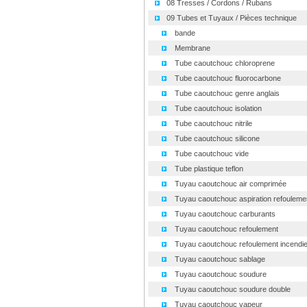
08 Tresses / Cordons / Rubans
09 Tubes et Tuyaux / Pièces technique
bande
Membrane
Tube caoutchouc chloroprene
Tube caoutchouc fluorocarbone
Tube caoutchouc genre anglais
Tube caoutchouc isolation
Tube caoutchouc nitrile
Tube caoutchouc silicone
Tube caoutchouc vide
Tube plastique teflon
Tuyau caoutchouc air comprimée
Tuyau caoutchouc aspiration refouleme
Tuyau caoutchouc carburants
Tuyau caoutchouc refoulement
Tuyau caoutchouc refoulement incendi
Tuyau caoutchouc sablage
Tuyau caoutchouc soudure
Tuyau caoutchouc soudure double
Tuyau caoutchouc vapeur