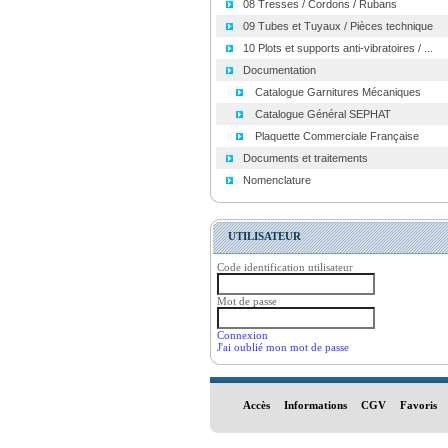
08 Tresses / Cordons / Rubans
09 Tubes et Tuyaux / Pièces technique
10 Plots et supports anti-vibratoires / ...
Documentation
Catalogue Garnitures Mécaniques
Catalogue Général SEPHAT
Plaquette Commerciale Française
Documents et traitements
Nomenclature
UTILISATEUR
Code identification utilisateur
Mot de passe
Connexion
J'ai oublié mon mot de passe
Accès
Informations
CGV
Favoris