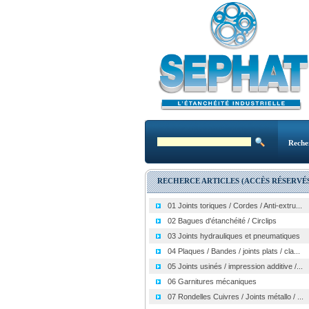
Reche
RECHERCE ARTICLES (ACCÈS RÉSERVÉS
01 Joints toriques / Cordes / Anti-extru...
02 Bagues d'étanchéité / Circlips
03 Joints hydrauliques et pneumatiques
04 Plaques / Bandes / joints plats / cla...
05 Joints usinés / impression additive /...
06 Garnitures mécaniques
07 Rondelles Cuivres / Joints métallo / ...